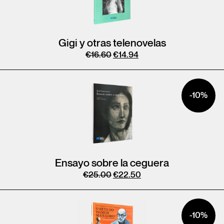
Gigi y otras telenovelas
€
16.60
€
14.94
-10%
Ensayo sobre la ceguera
€
25.00
€
22.50
-10%