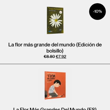
-10%
La flor más grande del mundo (Edición de
bolsillo)
€
8.80
€
7.92
La Flor Más Grandes Del Mundo (ES)