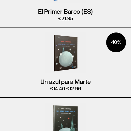
El Primer Barco (ES)
€
21.95
-10%
Un azul para Marte
€
14.40
€
12.96