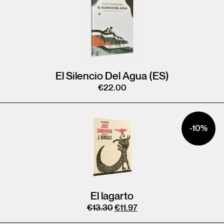
El Silencio Del Agua (ES)
€
22.00
-10%
El lagarto
€
13.30
€
11.97