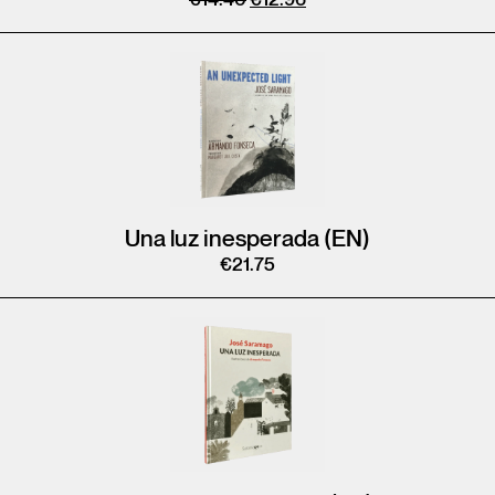
€
14.40
€
12.96
Una luz inesperada (EN)
€
21.75