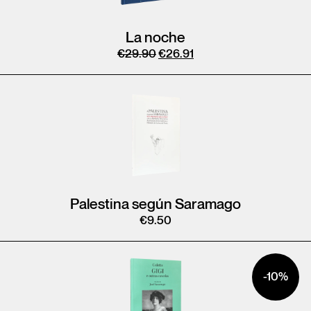
La noche
€
29.90
€
26.91
Palestina según Saramago
€
9.50
-10%