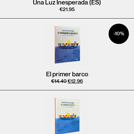
Una Luz Inesperada (ES)
€
21.95
-10%
El primer barco
€
14.40
€
12.96