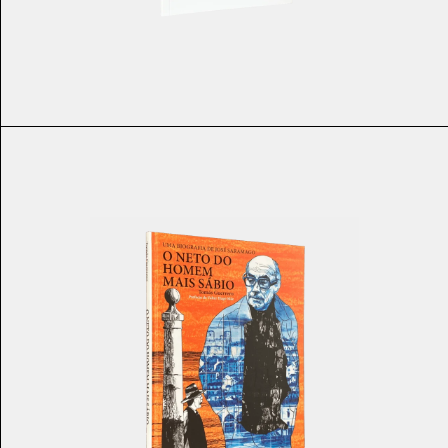
€
9.50