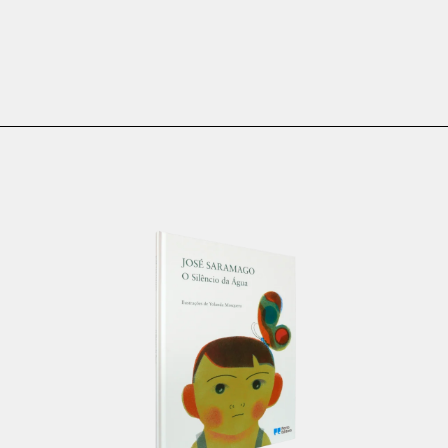
€
11.00
€
9.90