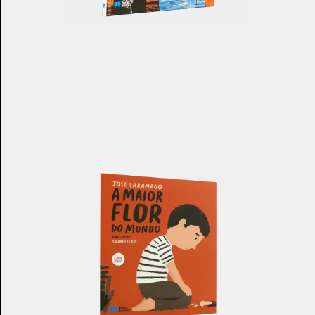
€
19.90
€
17.91