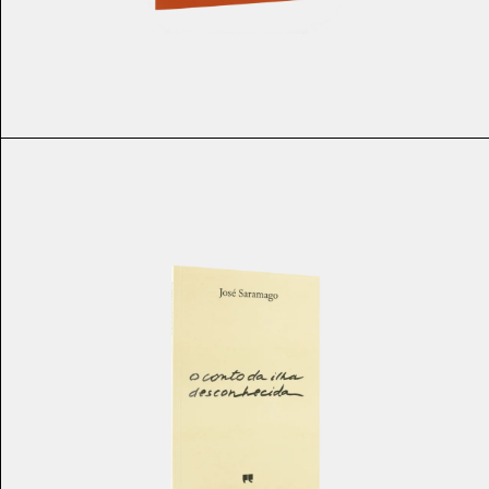
€
10.90
€
9.81