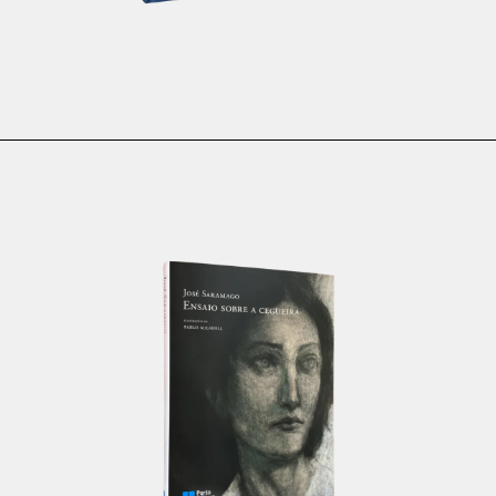
€
29.90
€
26.91