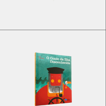
€
8.80
€
7.92