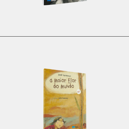
€
25.00
€
22.50