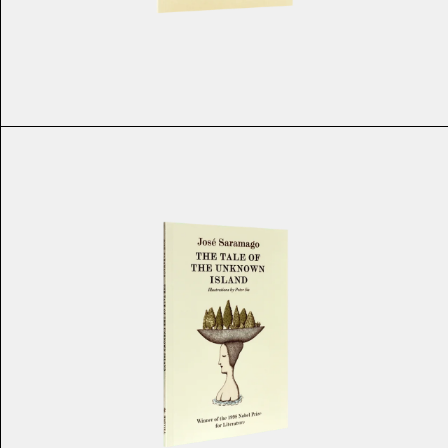
€
11.00
€
9.90