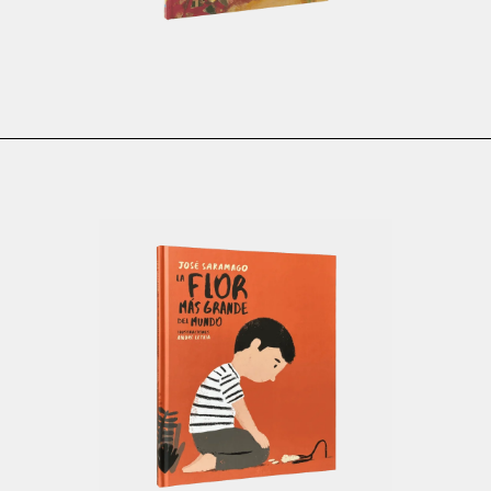
€
13.30
€
11.97