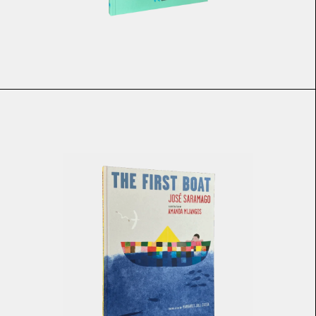
€
16.60
€
14.94