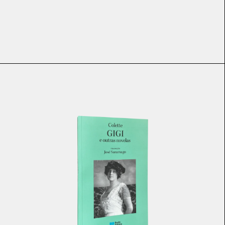
€
10.00
€
50.00