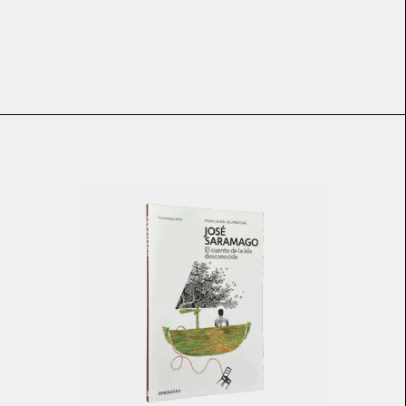
€
15.50
€
13.95