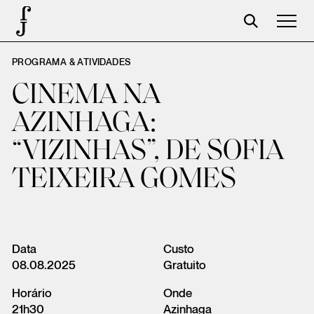
PROGRAMA & ATIVIDADES
José Saramago
CINEMA NA
Programación
AZINHAGA:
La Fundación
“VIZINHAS”, DE SOFIA
Aparceros
TEIXEIRA GOMES
Centenario
Tienda
Carrito
Data
Custo
08.08.2025
Gratuito
Acceso
Horário
Onde
21h30
Azinhaga