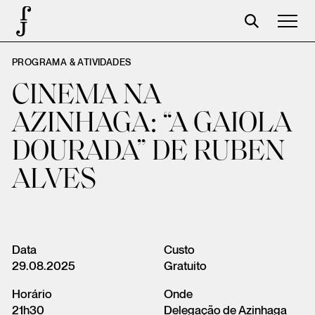
PROGRAMA & ATIVIDADES
José Saramago
CINEMA NA
Programación
AZINHAGA: “A GAIOLA
La Fundación
DOURADA” DE RUBEN
Aparceros
ALVES
Centenario
Tienda
Carrito
Data
Custo
29.08.2025
Gratuito
Acceso
Horário
Onde
21h30
Delegação de Azinhaga