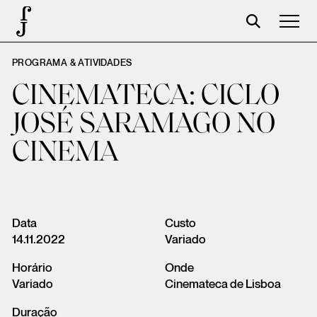
PROGRAMA & ATIVIDADES
José Saramago
CINEMATECA: CICLO
Programación
JOSÉ SARAMAGO NO
La Fundación
CINEMA
Aparceros
Centenario
Tienda
Data
Custo
14.11.2022
Variado
Carrito
Horário
Onde
Acceso
Variado
Cinemateca de Lisboa
Duração