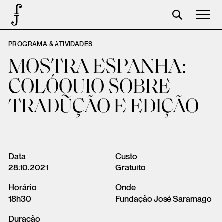
PROGRAMA & ATIVIDADES
José Saramago
MOSTRA ESPANHA:
Programación
COLÓQUIO SOBRE
La Fundación
TRADUÇÃO E EDIÇÃO
Aparceros
Centenario
Tienda
Data
Custo
28.10.2021
Gratuito
Carrito
Horário
Onde
Acceso
18h30
Fundação José Saramago
Duração