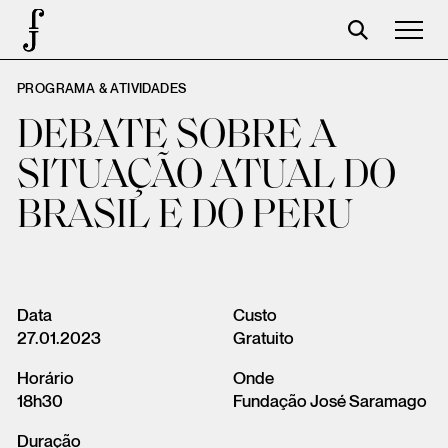
PROGRAMA & ATIVIDADES
José Saramago
DEBATE SOBRE A
Programación
SITUAÇÃO ATUAL DO
La Fundación
BRASIL E DO PERU
Aparceros
Centenario
Tienda
Data
Custo
27.01.2023
Gratuito
Carrito
Horário
Onde
Acceso
18h30
Fundação José Saramago
Duração