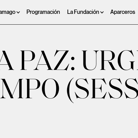
ramago
Programación
La Fundación
Aparceros
A PAZ: UR
MPO (SES