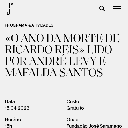
PROGRAMA & ATIVIDADES
José Saramago
«O ANO DA MORTE DE
Programación
RICARDO REIS» LIDO
La Fundación
POR ANDRÉ LEVY E
Aparceros
MAFALDA SANTOS
Centenario
Tienda
Carrito
Data
Custo
15.04.2023
Gratuito
Acceso
Horário
Onde
15h
Fundação José Saramago