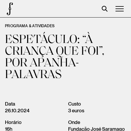
PROGRAMA & ATIVIDADES
José Saramago
ESPETÁCULO: “À
Programación
CRIANÇA QUE FOI”,
La Fundación
POR APANHA-
Aparceros
PALAVRAS
Centenario
Tienda
Carrito
Data
Custo
26.10.2024
3 euros
Acceso
Horário
Onde
16h
Fundação José Saramago