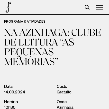
PROGRAMA & ATIVIDADES
José Saramago
NA AZINHAGA: CLUBE
Programación
DE LEITURA “AS
La Fundación
PEQUENAS
Aparceros
MEMÓRIAS”
Centenario
Tienda
Carrito
Data
Custo
14.09.2024
Gratuito
Acceso
Horário
Onde
10h30
Azinhaga