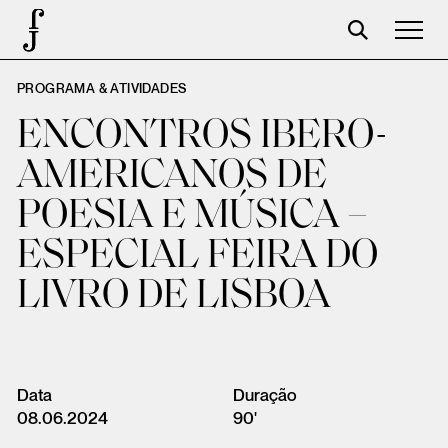
PROGRAMA & ATIVIDADES
José Saramago
ENCONTROS IBERO-
Programación
AMERICANOS DE
La Fundación
POESIA E MÚSICA –
Aparceros
ESPECIAL FEIRA DO
Centenario
LIVRO DE LISBOA
Tienda
Carrito
Acceso
Data
Duração
08.06.2024
90'