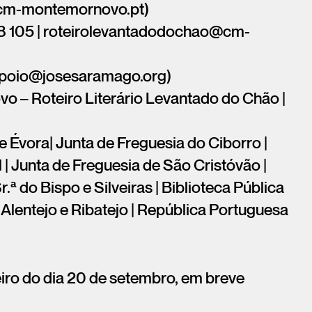
@cm-montemornovo.pt)
98 105 | roteirolevantadodochao@cm-
apoio@josesaramago.org)
 – Roteiro Literário Levantado do Chão |
e Évora| Junta de Freguesia do Ciborro |
| Junta de Freguesia de São Cristóvão |
r.ª do Bispo e Silveiras | Biblioteca Pública
Alentejo e Ribatejo | República Portuguesa
eiro do dia 20 de setembro, em breve