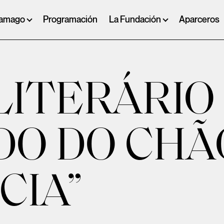
ramago
Programación
La Fundación
Aparceros
LITERÁRIO
O DO CHÃO
CIA”