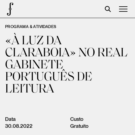
PROGRAMA & ATIVIDADES
José Saramago
«À LUZ DA
Programación
CLARABOIA» NO REAL
La Fundación
GABINETE
Aparceros
PORTUGUÊS DE
Centenario
LEITURA
Tienda
Carrito
Acceso
Data
Custo
30.08.2022
Gratuito