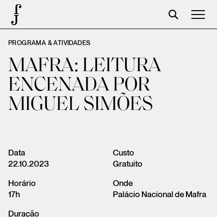
PROGRAMA & ATIVIDADES
José Saramago
MAFRA: LEITURA
Programación
ENCENADA POR
La Fundación
MIGUEL SIMÕES
Aparceros
Centenario
Tienda
Data
Custo
22.10.2023
Gratuito
Carrito
Horário
Onde
Acceso
17h
Palácio Nacional de Mafra
Duração