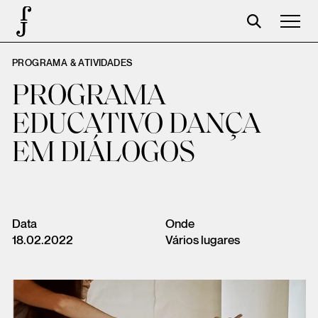
PROGRAMA & ATIVIDADES
José Saramago
PROGRAMA
Programación
EDUCATIVO DANÇA
La Fundación
EM DIÁLOGOS
Aparceros
Centenario
Tienda
Data
Onde
18.02.2022
Vários lugares
Carrito
Acceso