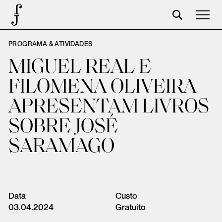
PROGRAMA & ATIVIDADES
José Saramago
MIGUEL REAL E
Programación
FILOMENA OLIVEIRA
La Fundación
APRESENTAM LIVROS
Aparceros
SOBRE JOSÉ
Centenario
SARAMAGO
Tienda
Carrito
Acceso
Data
Custo
03.04.2024
Gratuito