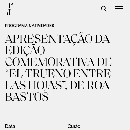
PROGRAMA & ATIVIDADES
José Saramago
APRESENTAÇÃO DA
Programación
EDIÇÃO
La Fundación
COMEMORATIVA DE
Aparceros
“EL TRUENO ENTRE
Centenario
LAS HOJAS”, DE ROA
Tienda
BASTOS
Carrito
Acceso
Data
Custo