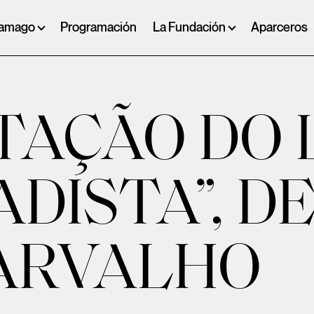
ramago
Programación
La Fundación
Aparceros
AÇÃO DO 
ADISTA”, D
CARVALHO