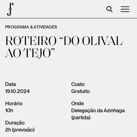
PROGRAMA & ATIVIDADES
José Saramago
ROTEIRO “DO OLIVAL
Programación
AO TEJO”
La Fundación
Aparceros
Centenario
Data
Custo
19.10.2024
Gratuito
Tienda
Horário
Onde
Carrito
10h
Delegação da Azinhaga
(partida)
Acceso
Duração
2h (previsão)