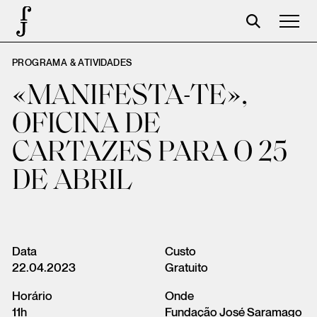
PROGRAMA & ATIVIDADES
José Saramago
«MANIFESTA-TE»,
Programación
OFICINA DE
La Fundación
CARTAZES PARA O 25
Aparceros
DE ABRIL
Centenario
Tienda
Carrito
Data
Custo
22.04.2023
Gratuito
Acceso
Horário
Onde
11h
Fundação José Saramago