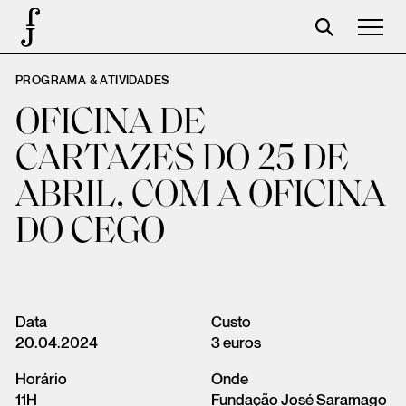
PROGRAMA & ATIVIDADES
José Saramago
OFICINA DE
Programación
CARTAZES DO 25 DE
La Fundación
ABRIL, COM A OFICINA
Aparceros
DO CEGO
Centenario
Tienda
Carrito
Data
Custo
20.04.2024
3 euros
Acceso
Horário
Onde
11H
Fundação José Saramago