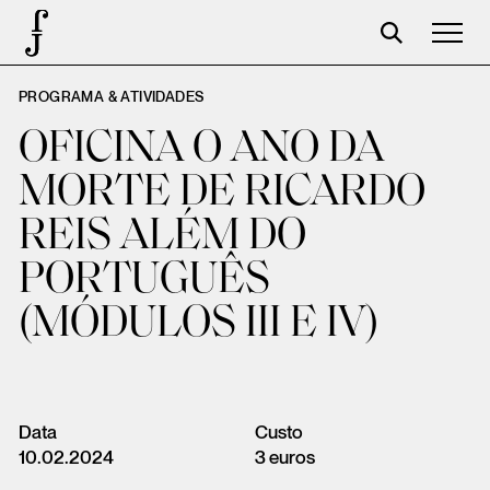
PROGRAMA & ATIVIDADES
José Saramago
OFICINA O ANO DA
Programación
MORTE DE RICARDO
La Fundación
REIS ALÉM DO
Aparceros
PORTUGUÊS
Centenario
(MÓDULOS III E IV)
Tienda
Carrito
Acceso
Data
Custo
10.02.2024
3 euros