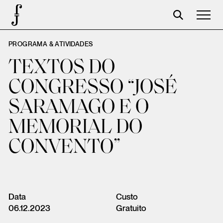
PROGRAMA & ATIVIDADES
José Saramago
TEXTOS DO
Programación
CONGRESSO “JOSÉ
La Fundación
SARAMAGO E O
Aparceros
MEMORIAL DO
Centenario
CONVENTO”
Tienda
Carrito
Acceso
Data
Custo
06.12.2023
Gratuito