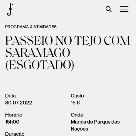
PROGRAMA & ATIVIDADES
José Saramago
PASSEIO NO TEJO COM
Programación
SARAMAGO
La Fundación
(ESGOTADO)
Aparceros
Centenario
Tienda
Data
Custo
30.07.2022
15 €
Carrito
Horário
Onde
Acceso
15h00
Marina do Parque das
Nações
Duração