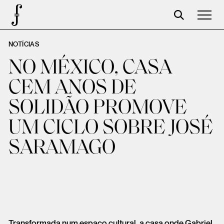
NOTÍCIAS
José Saramago
NO MÉXICO, CASA
Programación
CEM ANOS DE
La Fundación
SOLIDÃO PROMOVE
Aparceros
UM CICLO SOBRE JOSÉ
Centenario
SARAMAGO
Tienda
Carrito
Acceso
Transformada num espaço cultural, a casa onde Gabriel