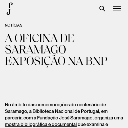
NOTÍCIAS
José Saramago
A OFICINA DE
Programación
SARAMAGO –
La Fundación
EXPOSIÇÃO NA BNP
Aparceros
Centenario
Tienda
Carrito
No âmbito das comemorações do centenário de
Acceso
Saramago, a Biblioteca Nacional de Portugal, em
parceria com a Fundação José Saramago, organiza uma
mostra bibliográfica e documental
que examina e