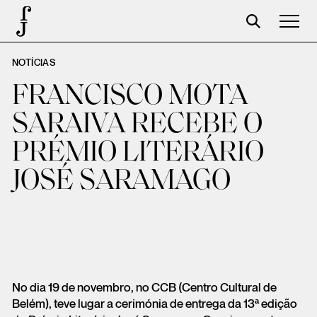
NOTÍCIAS
José Saramago
FRANCISCO MOTA
Programación
SARAIVA RECEBE O
La Fundación
PRÉMIO LITERÁRIO
Aparceros
JOSÉ SARAMAGO
Centenario
Tienda
Carrito
Acceso
No dia 19 de novembro, no CCB (Centro Cultural de
Belém), teve lugar a cerimónia de entrega da 13ª edição