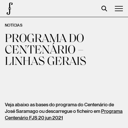
NOTÍCIAS
José Saramago
PROGRAMA DO
Programación
CENTENÁRIO –
La Fundación
LINHAS GERAIS
Aparceros
Centenario
Tienda
Carrito
Veja abaixo as bases do programa do Centenário de
Acceso
José Saramago ou descarregue o ficheiro em
Programa
Centenário FJS 20 jun 2021