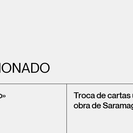
IONADO
o»
Troca de cartas
obra de Sarama