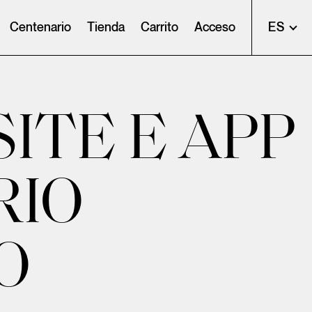
Centenario
Tienda
Carrito
Acceso
ES
ITE E APP
RIO
O