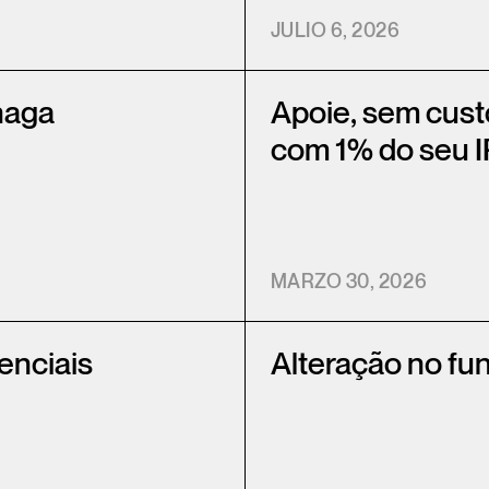
JULIO 6, 2026
haga
Apoie, sem cus
com 1% do seu 
MARZO 30, 2026
enciais
Alteração no fu