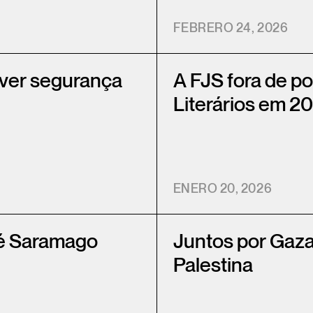
FEBRERO 24, 2026
over segurança
A FJS fora de po
Literários em 2
ENERO 20, 2026
sé Saramago
Juntos por Gaza
Palestina