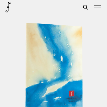
José Saramago
Programación
La Fundación
Aparceros
Centenario
Tienda
Carrito
Acceso