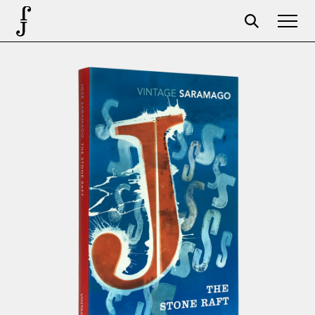
José Saramago
Programación
La Fundación
Aparceros
Centenario
Tienda
Carrito
Acceso