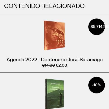
CONTENIDO RELACIONADO
-85.71428
Agenda 2022 - Centenario José Saramago
€
14.00
€
2.00
-10%