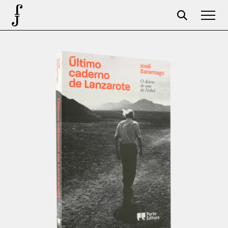
José Saramago
Programación
La Fundación
Aparceros
Centenario
Tienda
Carrito
Acceso