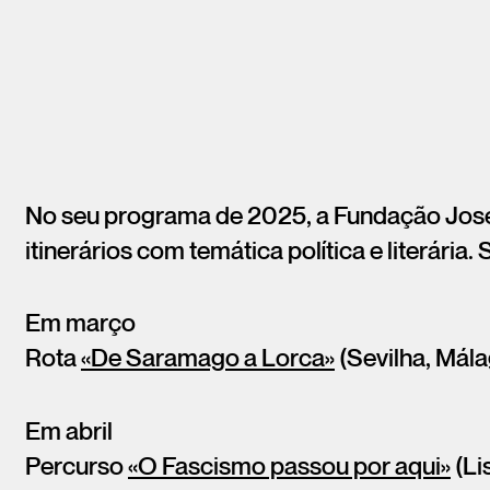
No seu programa de 2025, a Fundação Jos
itinerários com temática política e literária. 
Em março
Rota
«De Saramago a Lorca»
(Sevilha, Mál
Em abril
Percurso
«O Fascismo passou por aqui»
(Li