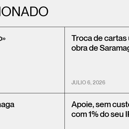
IONADO
o»
Troca de cartas
obra de Sarama
JULIO 6, 2026
haga
Apoie, sem cus
com 1% do seu 