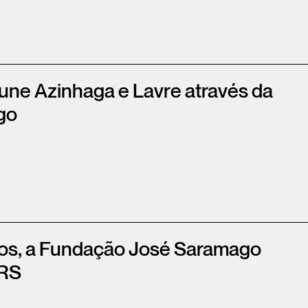
 une Azinhaga e Lavre através da
go
tos, a Fundação José Saramago
IRS