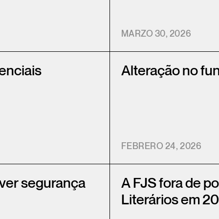
MARZO 30, 2026
enciais
Alteração no fu
FEBRERO 24, 2026
over segurança
A FJS fora de po
Literários em 2