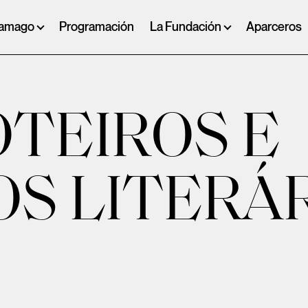
ramago
Programación
La Fundación
Aparceros
OTEIROS E
S LITERÁ