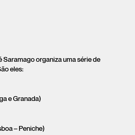
é Saramago organiza uma série de
São eles:
aga e Granada)
sboa – Peniche)