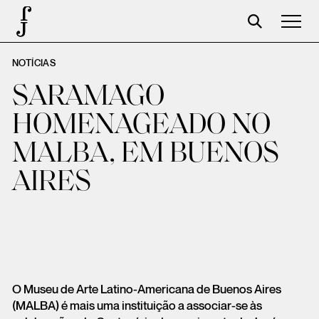
NOTÍCIAS
José Saramago
SARAMAGO
Programación
HOMENAGEADO NO
La Fundación
MALBA, EM BUENOS
Aparceros
AIRES
Centenario
Tienda
Carrito
Acceso
O Museu de Arte Latino-Americana de Buenos Aires
(MALBA) é mais uma instituição a associar-se às