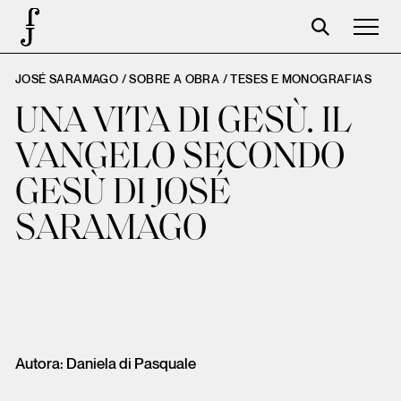
JOSÉ SARAMAGO / SOBRE A OBRA /
TESES E MONOGRAFIAS
José Saramago
UNA VITA DI GESÙ. IL
Programación
VANGELO SECONDO
La Fundación
GESÙ DI JOSÉ
Aparceros
SARAMAGO
Centenario
Tienda
Carrito
Acceso
Autora: Daniela di Pasquale