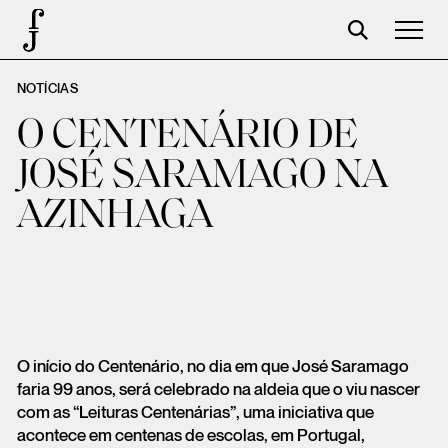
NOTÍCIAS
José Saramago
O CENTENÁRIO DE
Programación
JOSÉ SARAMAGO NA
La Fundación
AZINHAGA
Aparceros
Centenario
Tienda
Carrito
O início do Centenário, no dia em que José Saramago
Acceso
faria 99 anos, será celebrado na aldeia que o viu nascer
com as “Leituras Centenárias”, uma iniciativa que
acontece em centenas de escolas, em Portugal,