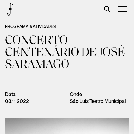
PROGRAMA & ATIVIDADES
José Saramago
CONCERTO
Programación
CENTENÁRIO DE JOSÉ
La Fundación
SARAMAGO
Aparceros
Centenario
Tienda
Data
Onde
03.11.2022
São Luiz Teatro Municipal
Carrito
Acceso