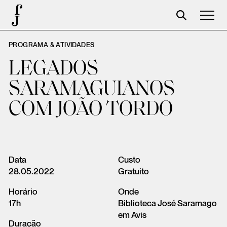
PROGRAMA & ATIVIDADES
José Saramago
LEGADOS
Programación
SARAMAGUIANOS
La Fundación
COM JOÃO TORDO
Aparceros
Centenario
Tienda
Data
Custo
28.05.2022
Gratuito
Carrito
Horário
Onde
Acceso
17h
Biblioteca José Saramago
em Avis
Duração