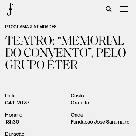
PROGRAMA & ATIVIDADES
José Saramago
TEATRO: “MEMORIAL
Programación
DO CONVENTO”, PELO
La Fundación
GRUPO ÉTER
Aparceros
Centenario
Tienda
Data
Custo
04.11.2023
Gratuito
Carrito
Horário
Onde
Acceso
18h30
Fundação José Saramago
Duração