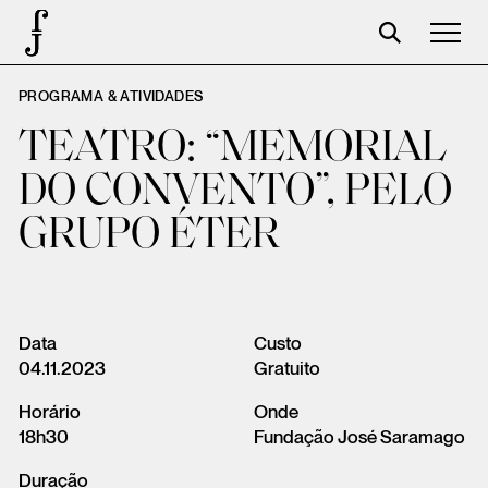
PROGRAMA & ATIVIDADES
José Saramago
TEATRO: “MEMORIAL
Programação
DO CONVENTO”, PELO
A Fundação
GRUPO ÉTER
Parceiros
Centenário
Loja
Data
Custo
04.11.2023
Gratuito
Carrinho
Horário
Onde
Login
18h30
Fundação José Saramago
Duração