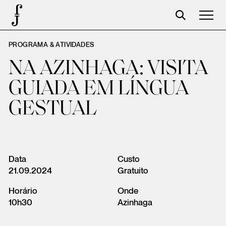
PROGRAMA & ATIVIDADES
José Saramago
NA AZINHAGA: VISITA
Programación
GUIADA EM LÍNGUA
La Fundación
GESTUAL
Aparceros
Centenario
Tienda
Data
Custo
21.09.2024
Gratuito
Carrito
Horário
Onde
Acceso
10h30
Azinhaga