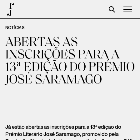
NOTÍCIAS
José Saramago
ABERTAS AS
Programación
INSCRIÇÕES PARA A
La Fundación
13ª EDIÇÃO DO PRÉMIO
Aparceros
JOSÉ SARAMAGO
Centenario
Tienda
Carrito
Acceso
Já estão abertas as inscrições para a 13ª edição do
Prémio Literário José Saramago, promovido pela