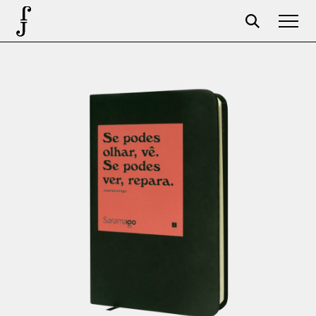
José Saramago
Programación
La Fundación
Aparceros
Centenario
Tienda
Carrito
Acceso