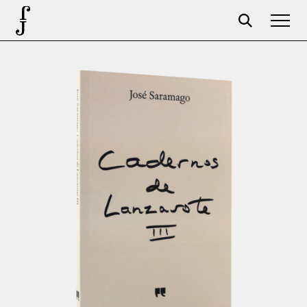
José Saramago
Programación
La Fundación
Aparceros
Centenario
Tienda
Carrito
Acceso