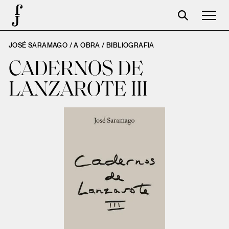
JOSÉ SARAMAGO / A OBRA /
BIBLIOGRAFIA
José Saramago
CADERNOS DE
Programação
LANZAROTE III
A Fundação
Parceiros
Centenário
Loja
Carrinho
Login