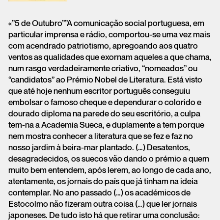
«”5 de Outubro””A comunicação social portuguesa, em
particular imprensa e rádio, comportou-se uma vez mais
com acendrado patriotismo, apregoando aos quatro
ventos as qualidades que exornam aqueles a que chama,
num rasgo verdadeiramente criativo, “nomeados” ou
“candidatos” ao Prémio Nobel de Literatura. Está visto
que até hoje nenhum escritor português conseguiu
embolsar o famoso cheque e dependurar o colorido e
dourado diploma na parede do seu escritório, a culpa
tem-na a Academia Sueca, e duplamente a tem porque
nem mostra conhecer a literatura que se fez e faz no
nosso jardim à beira-mar plantado. (…) Desatentos,
desagradecidos, os suecos vão dando o prémio a quem
muito bem entendem, após lerem, ao longo de cada ano,
atentamente, os jornais do país que já tinham na ideia
contemplar. No ano passado (…) os académicos de
Estocolmo não fizeram outra coisa (…) que ler jornais
japoneses. De tudo isto há que retirar uma conclusão: