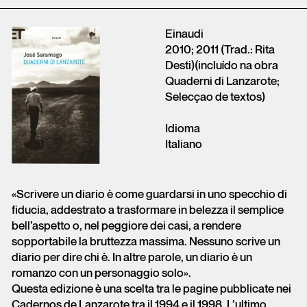
Einaudi
2010; 2011 (Trad.: Rita
Desti)(incluído na obra
Quaderni di Lanzarote;
Selecçao de textos)
Idioma
Italiano
«Scrivere un diario è come guardarsi in uno specchio di
fiducia, addestrato a trasformare in belezza il semplice
bell’aspetto o, nel peggiore dei casi, a rendere
sopportabile la bruttezza massima. Nessuno scrive un
diario per dire chi è. In altre parole, un diario è un
romanzo con un personaggio solo».
Questa edizione è una scelta tra le pagine pubblicate nei
Cadernos de Lanzarote tra il 1994 e il 1998. L’ultimo