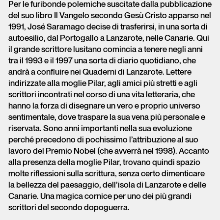
Per le furibonde polemiche suscitate dalla pubblicazione
del suo libro Il Vangelo secondo Gesù Cristo apparso nel
1991, José Saramago decise di trasferirsi, in una sorta di
autoesilio, dal Portogallo a Lanzarote, nelle Canarie. Qui
il grande scrittore lusitano comincia a tenere negli anni
tra il 1993 e il 1997 una sorta di diario quotidiano, che
andrà a confluire nei Quaderni di Lanzarote. Lettere
indirizzate alla moglie Pilar, agli amici più stretti e agli
scrittori incontrati nel corso di una vita letteraria, che
hanno la forza di disegnare un vero e proprio universo
sentimentale, dove traspare la sua vena più personale e
riservata. Sono anni importanti nella sua evoluzione
perché precedono di pochissimo l’attribuzione al suo
lavoro del Premio Nobel (che avverrà nel 1998). Accanto
alla presenza della moglie Pilar, trovano quindi spazio
molte riflessioni sulla scrittura, senza certo dimenticare
la bellezza del paesaggio, dell’isola di Lanzarote e delle
Canarie. Una magica cornice per uno dei più grandi
scrittori del secondo dopoguerra.