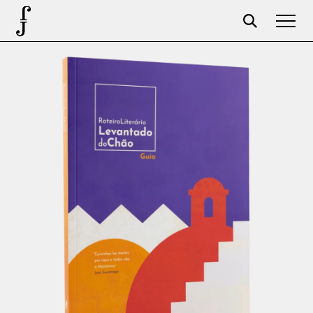
José Saramago
Programación
La Fundación
Aparceros
Centenario
Tienda
Carrito
Acceso