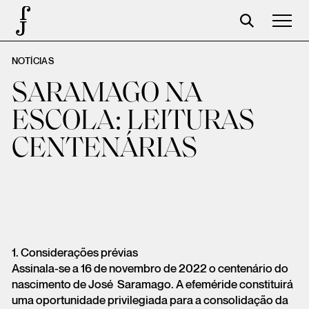
NOTÍCIAS
José Saramago
SARAMAGO NA
Programación
ESCOLA: LEITURAS
La Fundación
CENTENÁRIAS
Aparceros
Centenario
Tienda
Carrito
1. Considerações prévias
Acceso
Assinala-se a 16 de novembro de 2022 o centenário do
nascimento de José Saramago. A efeméride constituirá
uma oportunidade privilegiada para a consolidação da