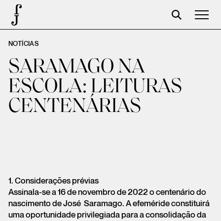
NOTÍCIAS
Foundation
SARAMAGO NA
Events
ESCOLA: LEITURAS
The foundation
CENTENÁRIAS
Partners
Centenary
Store
Cart
1. Considerações prévias
Login
Assinala-se a 16 de novembro de 2022 o centenário do
nascimento de José Saramago. A efeméride constituirá
uma oportunidade privilegiada para a consolidação da