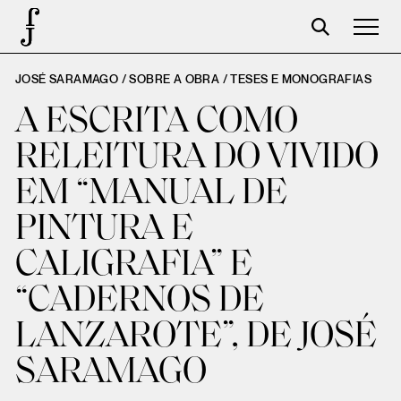
JOSÉ SARAMAGO / SOBRE A OBRA /
TESES E MONOGRAFIAS
José Saramago
A ESCRITA COMO
Programación
RELEITURA DO VIVIDO
La Fundación
EM “MANUAL DE
Aparceros
PINTURA E
Centenario
CALIGRAFIA” E
Tienda
“CADERNOS DE
Carrito
LANZAROTE”, DE JOSÉ
Acceso
SARAMAGO